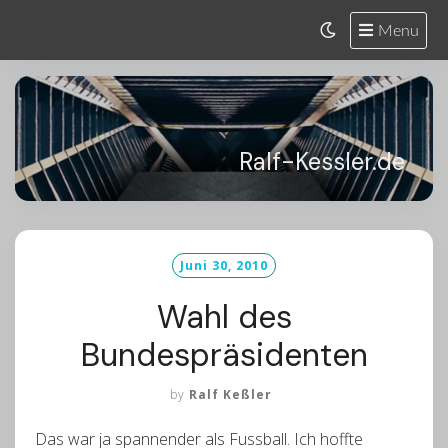
Skip
Menu
to
content
Ralf-Kessler.de
Juni 30, 2010
Wahl des
Bundespräsidenten
by
Ralf Keßler
Das war ja spannender als Fussball. Ich hoffte