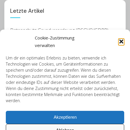
Letzte Artikel
Datenschutz Grundverordnung (DSGVO/GDPR)
Cookie-Zustimmung
Frühjahrsputz die Zweite
verwalten
Frühjahrsputz
Um dir ein optimales Erlebnis zu bieten, verwende ich
Technologien wie Cookies, um Geräteinformationen zu
Närrisches aus dem Vereinsleben
speichern und/oder darauf zuzugreifen. Wenn du diesen
Technologien zustimmst, können Daten wie das Surfverhalten
Erneuerungsprozess der SPD
oder eindeutige IDs auf dieser Website verarbeitet werden.
Wenn du deine Zustimmung nicht erteilst oder zurückziehst,
könnten bestimmte Merkmale und Funktionen beeinträchtigt
In neuem Glanz
werden.
Geht’s noch?
Akzeptieren
Fundstück zum Nachdenken