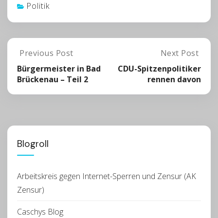
Politik
Post
Previous Post
Next Post
Previous
Next
Post:
Post:
Bürgermeister in Bad
CDU-Spitzenpolitiker
navigation
Bürgermeister
CDU-
Brückenau – Teil 2
rennen davon
In
Spitzenpolitik
Bad
Rennen
Brückenau
Davon
–
Teil
2
Blogroll
Arbeitskreis gegen Internet-Sperren und Zensur (AK
Zensur)
Caschys Blog